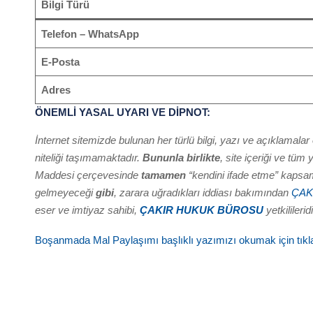
Bilgi Türü
Telefon – WhatsApp
E-Posta
Adres
ÖNEMLİ YASAL UYARI VE DİPNOT:
İnternet sitemizde bulunan her türlü bilgi, yazı ve açıklamalar
niteliği taşımamaktadır.
Bununla birlikte
, site içeriği ve tü
Maddesi çerçevesinde
tamamen
“kendini ifade etme” kapsam
gelmeyeceği
gibi
, zarara uğradıkları iddiası bakımından
ÇAK
eser ve imtiyaz sahibi,
ÇAKIR HUKUK BÜROSU
yetkilileridi
Boşanmada Mal Paylaşımı başlıklı yazımızı okumak için