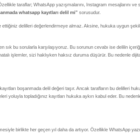
or. Özellikle taraflar; WhatsApp yazışmalarını, Instagram mesajlarını 
anmada whatsapp kayıtları delil mi”
sorusudur.
 ettiğiniz delilleri değerlendirmeye almaz. Aksine, hukuka uygun şeki
sık bu sorularla karşılaşıyoruz. Bu sorunun cevabı ise delilin içeriği
 hatalı işlemler, sizi haklıyken haksız duruma düşürür. Bu nedenle di
tları boşanmada delil değeri taşır. Ancak tarafların bu delilleri huk
ri yoluyla topladığınız kayıtları hukuka aykırı kabul eder. Bu nedenl
şmesiyle birlikte her geçen yıl daha da artıyor. Özellikle WhatsApp yazı