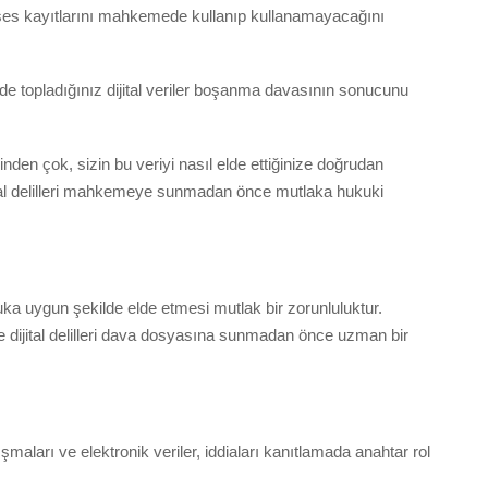
ve ses kayıtlarını mahkemede kullanıp kullanamayacağını
lde topladığınız dijital veriler boşanma davasının sonucunu
nden çok, sizin bu veriyi nasıl elde ettiğinize doğrudan
jital delilleri mahkemeye sunmadan önce mutlaka hukuki
uka uygun şekilde elde etmesi mutlak bir zorunluluktur.
e dijital delilleri dava dosyasına sunmadan önce uzman bir
şmaları ve elektronik veriler, iddiaları kanıtlamada anahtar rol