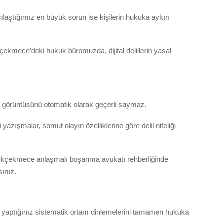
aştığımız en büyük sorun ise kişilerin hukuka aykırı
ekmece’deki hukuk büromuzda, dijital delillerin yasal
n görüntüsünü otomatik olarak geçerli saymaz.
azışmalar, somut olayın özelliklerine göre delil niteliği
i Küçükçekmece anlaşmalı boşanma avukatı rehberliğinde
ınız.
nda yaptığınız sistematik ortam dinlemelerini tamamen hukuka