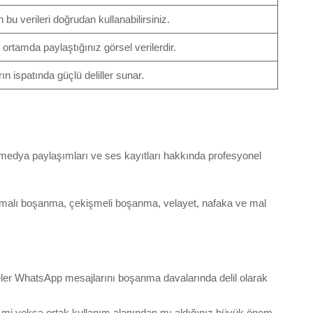
in bu verileri doğrudan kullanabilirsiniz.
 ortamda paylaştığınız görsel verilerdir.
n ispatında güçlü deliller sunar.
l medya paylaşımları ve ses kayıtları hakkında profesyonel
şmalı boşanma, çekişmeli boşanma, velayet, nafaka ve mal
eler WhatsApp mesajlarını boşanma davalarında delil olarak
ice mi yoksa ortak kullanım alanından mı aldığınız büyük önem