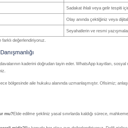
Sadakat ihlali veya gelir tespiti iç
Olay anında çektiğiniz veya dijital
Seyahatlerin ve resmi yazışmaları
e farklı değerlendiriyoruz.
 Danışmanlığı
a davalarının kaderini doğrudan tayin eder. WhatsApp kayıtları, sosya
niz.
ce bölgesinde aile hukuku alanında uzmanlaşmıştır. Ofisimiz; anla
lur mu?
Elde edilme şekliniz yasal sınırlarda kaldığı sürece, mahkem
çerli midir?
Bu konuda her olayı ayrı değerlendiriyoruz. Delili gizl