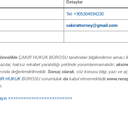
Detaylar
Tel: +905304594230
cakirattorney@gmail.com
öncelikle
ÇAKIR HUKUK BÜROSU tarafından bilgilendirme amacı ile
m yazılar, haksız rekabet yaratıldığı şeklinde yorumlanmamalıdır;
aksin
ında değerlendirilmelidir.
Sonuç olarak
, söz konusu bilgi, yazı ve aç
IR HUKUK
BÜROSU sorumluluk
da
kabul etmemektedir.
www.recepc
r.
 tıklayın >>>>>>>>>>>>>>>>>>>>>>>>>