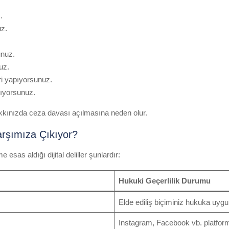
.
uz.
unuz.
uz.
ri yapıyorsunuz.
pıyorsunuz.
kkınızda ceza davası açılmasına neden olur.
arşımıza Çıkıyor?
sas aldığı dijital deliller şunlardır:
Hukuki Geçerlilik Durumu
Elde ediliş biçiminiz hukuka uygu
Instagram, Facebook vb. platformla