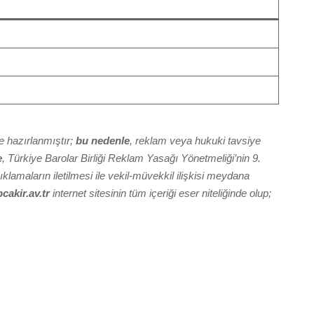
 hazırlanmıştır;
bu nedenle
, reklam veya hukuki tavsiye
e
, Türkiye Barolar Birliği Reklam Yasağı Yönetmeliği’nin 9.
ıklamaların iletilmesi ile vekil-müvekkil ilişkisi meydana
akir.av.tr
internet sitesinin tüm içeriği eser niteliğinde olup;