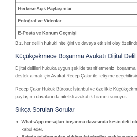
Herkese Açık Paylaşımlar
Fotoğraf ve Videolar
E-Posta ve Konum Geçmişi
Biz, her delilin hukuki niteliğini ve davaya etkisini olay özelind
Küçükçekmece Boşanma Avukatı Dijital Delil
Dijital delilleri hukuka uygun şekilde tasnif etmeniz, boşanm
destek almak için Avukat Recep Çakır ile iletişime geçebilirsi
Recep Çakır Hukuk Bürosu; İstanbul ve özellikle Küçükçekme
paylaşımı davalarında nitelikli avukatlık hizmeti sunuyor.
Sıkça Sorulan Sorular
WhatsApp mesajları boşanma davasında kesin delil o
kabul eder.
Eşimin telefonundan aldığım fotoğraflar mahkemede ge