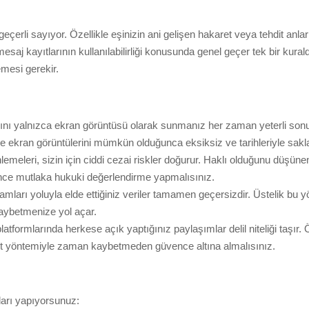
eçerli sayıyor. Özellikle eşinizin ani gelişen hakaret veya tehdit anla
saj kayıtlarının kullanılabilirliği konusunda genel geçer tek bir kural
mesi gerekir.
ı yalnızca ekran görüntüsü olarak sunmanız her zaman yeterli sonu
nle ekran görüntülerini mümkün olduğunca eksiksiz ve tarihleriyle sakl
lemeleri, sizin için ciddi cezai riskler doğurur. Haklı olduğunu düşüne
nce mutlaka hukuki değerlendirme yapmalısınız.
gramları yoluyla elde ettiğiniz veriler tamamen geçersizdir. Üstelik
kaybetmenize yol açar.
tformlarında herkese açık yaptığınız paylaşımlar delil niteliği taşır.
spit yöntemiyle zaman kaybetmeden güvence altına almalısınız.
aları yapıyorsunuz: