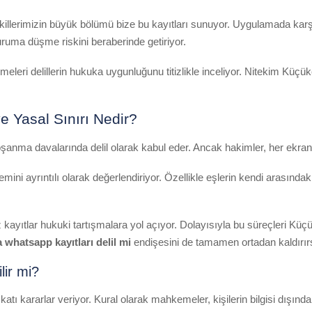
lerimizin büyük bölümü bize bu kayıtları sunuyor. Uygulamada karşıl
ruma düşme riskini beraberinde getiriyor.
ri delillerin hukuka uygunluğunu titizlikle inceliyor. Nitekim Küçükç
 Yasal Sınırı Nedir?
oşanma davalarında delil olarak kabul eder. Ancak hakimler, her ekra
 ayrıntılı olarak değerlendiriyor. Özellikle eşlerin kendi arasındaki y
iniz kayıtlar hukuki tartışmalara yol açıyor. Dolayısıyla bu süreçler
whatsapp kayıtları delil mi
endişesini de tamamen ortadan kaldırırs
lir mi?
atı kararlar veriyor. Kural olarak mahkemeler, kişilerin bilgisi dışı