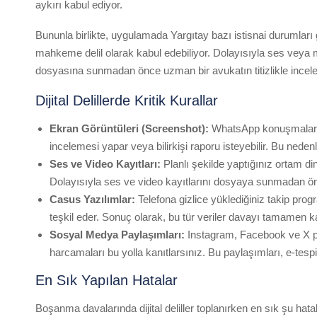
aykırı kabul ediyor.
Bununla birlikte, uygulamada Yargıtay bazı istisnai durumları g
mahkeme delil olarak kabul edebiliyor. Dolayısıyla ses veya me
dosyasına sunmadan önce uzman bir avukatın titizlikle incele
Dijital Delillerde Kritik Kurallar
Ekran Görüntüleri (Screenshot):
WhatsApp konuşmaların
incelemesi yapar veya bilirkişi raporu isteyebilir. Bu nede
Ses ve Video Kayıtları:
Planlı şekilde yaptığınız ortam din
Dolayısıyla ses ve video kayıtlarını dosyaya sunmadan ö
Casus Yazılımlar:
Telefona gizlice yüklediğiniz takip pro
teşkil eder. Sonuç olarak, bu tür veriler davayı tamamen 
Sosyal Medya Paylaşımları:
Instagram, Facebook ve X pla
harcamaları bu yolla kanıtlarsınız. Bu paylaşımları, e-te
En Sık Yapılan Hatalar
Boşanma davalarında dijital deliller toplanırken en sık şu hat