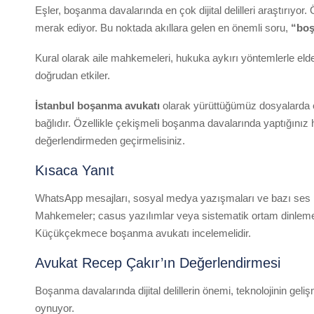
Eşler, boşanma davalarında en çok dijital delilleri araştırıy
merak ediyor. Bu noktada akıllara gelen en önemli soru,
“boş
Kural olarak aile mahkemeleri, hukuka aykırı yöntemlerle elde
doğrudan etkiler.
İstanbul boşanma avukatı
olarak yürüttüğümüz dosyalarda en 
bağlıdır. Özellikle çekişmeli boşanma davalarında yaptığınız
değerlendirmeden geçirmelisiniz.
Kısaca Yanıt
WhatsApp mesajları, sosyal medya yazışmaları ve bazı ses kayı
Mahkemeler; casus yazılımlar veya sistematik ortam dinlemele
Küçükçekmece boşanma avukatı incelemelidir.
Avukat Recep Çakır’ın Değerlendirmesi
Boşanma davalarında dijital delillerin önemi, teknolojinin geli
oynuyor.