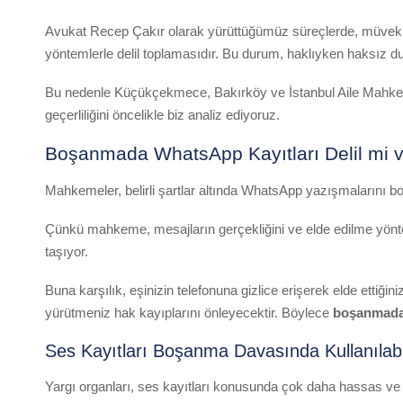
Avukat Recep Çakır olarak yürüttüğümüz süreçlerde, müvekkil
yöntemlerle delil toplamasıdır. Bu durum, haklıyken haksız du
Bu nedenle Küçükçekmece, Bakırköy ve İstanbul Aile Mahkemele
geçerliliğini öncelikle biz analiz ediyoruz.
Boşanmada WhatsApp Kayıtları Delil mi ve
Mahkemeler, belirli şartlar altında WhatsApp yazışmalarını b
Çünkü mahkeme, mesajların gerçekliğini ve elde edilme yöntemini
taşıyor.
Buna karşılık, eşinizin telefonuna gizlice erişerek elde ettiğ
yürütmeniz hak kayıplarını önleyecektir. Böylece
boşanmada 
Ses Kayıtları Boşanma Davasında Kullanılabi
Yargı organları, ses kayıtları konusunda çok daha hassas ve k