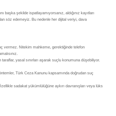
rını başka şekilde ispatlayamıyorsanız, aldığınız kayıtları
dan söz edemeyiz. Bu nedenle her dijital veriyi, dava
ç vermez. Nitekim mahkeme, gerektiğinde telefon
amalısınız.
n taraflar, yasal sınırları aşarak suçlu konumuna düşebiliyor.
 bu yöntemler, Türk Ceza Kanunu kapsamında doğrudan suç
 Özellikle sadakat yükümlülüğüne aykırı davranışları veya lüks